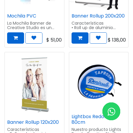
Mochila PVC
Banner Rollup 200x200
La Mochila Banner de
Características
Creative Studio es un
• Roll up de aluminio
elemento de alto
• Medida: 120x200cm
impacto, móvil y ligero
• Diseño único y moderno
$
51,00
$
138,00
para llevar con mucha.
• Tapas laterales de
aluminio
Características:
• Fácil de transportar
• Incluye Bolso
Medidas: 55 x 55 cm
Estructura de aluminio
ligera y fuerte.
Impresión en sintra de
PVC.
100% resistente al agua y
sol.
Lightbox Redondo
Banner Rollup 120x200
80cm
Características
Nuestro producto Lights