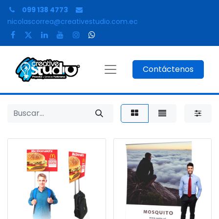
099 138 4773
nicolascorrea@creativestudio.com.ec
Contáctenos