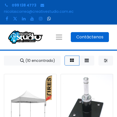
099 138 4773
nicolascorrea@creativestudio.com.ec
Contáctenos
(10 encontrado)