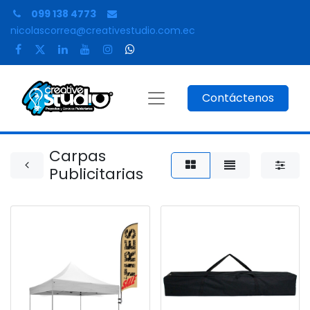
099 138 4773
nicolascorrea@creativestudio.com.ec
Contáctenos
Carpas
Publicitarias